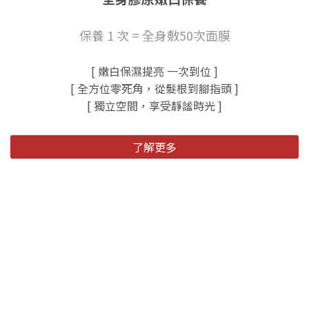
保養 1 次 = 全身敷50次面膜
[ 嫩白保濕提亮 一次到位 ]
[ 全方位零死角，從髮根到腳指頭 ]
[ 獨立空間，享受靜謐時光 ]
了解更多