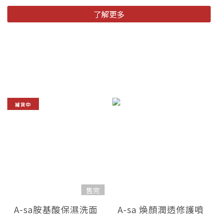
了解更多
補貨中
售完
A-sa胺基酸保濕洗面
A-sa 煥顏潤透修護噴