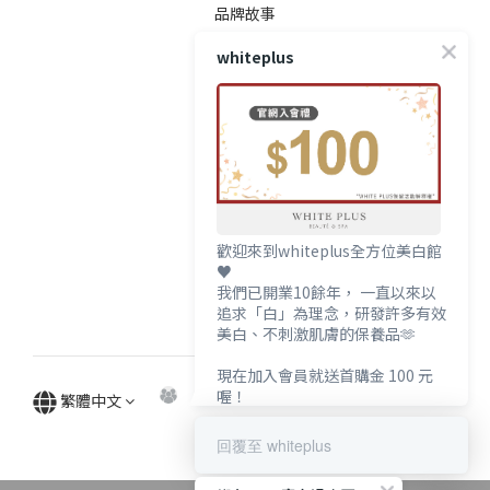
品牌故事
品牌精神
whiteplus
隱私政策
顧客服務
常見問題
運送服務方式
付款服務方式
歡迎來到whiteplus全方位美白館
退換貨政策
♥️
我們已開業10餘年， 一直以來以
條款與細則
追求「白」為理念，研發許多有效
防詐騙宣導
美白、不刺激肌膚的保養品🫶
現在加入會員就送首購金 100 元
喔！
繁體中文
回覆至 whiteplus