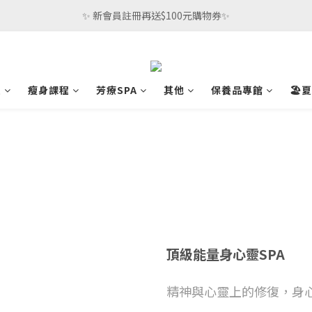
 ✨ 新會員註冊再送$100元購物券✨ 
程
瘦身課程
芳療SPA
其他
保養品專館
🏖
頂級能量身心靈SPA
精神與心靈上的修復，身