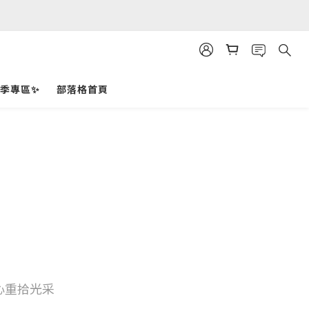
️夏季專區✨
部落格首頁
心重拾光采