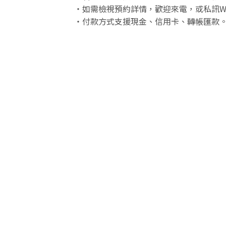
・如需檢視預約詳情，歡迎來電，或私訊White P
・付款方式支援現金、信用卡、轉帳匯款。不支援 