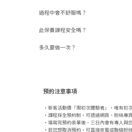
過程中會不舒服嗎？
此保養課程安全嗎？
多久要做一次？
預約注意事項
・新客活動價「限初次體驗者」，唯有初
・課程採全預約制，可透過網頁、粉絲專頁、
・填寫完預約表單後，三日內會有專人與
・若您想取消預約，可直接來電或聯絡粉絲團