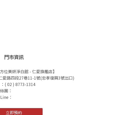
門市資訊
s 全方位美妍淨白館 - 仁愛旗艦店】
路四段27巷11-1號(忠孝復興3號出口)
：( 02 ) 8773-1314
絲團：
WhitePlus
Line：
@whiteplus
立即預約